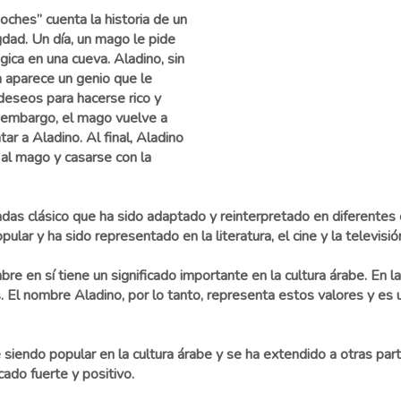
noches” cuenta la historia de un
dad. Un día, un mago le pide
ica en una cueva. Aladino, sin
la aparece un genio que le
 deseos para hacerse rico y
in embargo, el mago vuelve a
ar a Aladino. Al final, Aladino
r al mago y casarse con la
das clásico que ha sido adaptado y reinterpretado en diferentes c
ular y ha sido representado en la literatura, el cine y la televisió
e en sí tiene un significado importante en la cultura árabe. En la r
s. El nombre Aladino, por lo tanto, representa estos valores y es
e siendo popular en la cultura árabe y se ha extendido a otras p
icado fuerte y positivo.