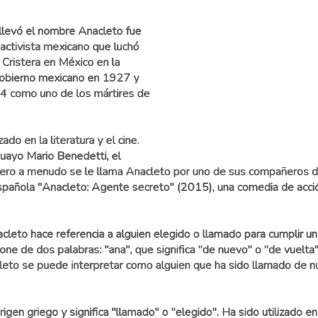
llevó el nombre Anacleto fue
activista mexicano que luchó
a Cristera en México en la
gobierno mexicano en 1927 y
04 como uno de los mártires de
do en la literatura y el cine.
guayo Mario Benedetti, el
ero a menudo se le llama Anacleto por uno de sus compañeros de 
española "Anacleto: Agente secreto" (2015), una comedia de acci
cleto hace referencia a alguien elegido o llamado para cumplir una
e de dos palabras: "ana", que significa "de nuevo" o "de vuelta", 
cleto se puede interpretar como alguien que ha sido llamado de n
en griego y significa "llamado" o "elegido". Ha sido utilizado en