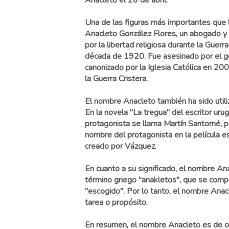
Anacleto el 26 de abril.
Una de las figuras más importantes que 
Anacleto González Flores, un abogado y 
por la libertad religiosa durante la Guerr
década de 1920. Fue asesinado por el 
canonizado por la Iglesia Católica en 20
la Guerra Cristera.
El nombre Anacleto también ha sido utiliza
En la novela "La tregua" del escritor uru
protagonista se llama Martín Santomé, p
nombre del protagonista en la película 
creado por Vázquez.
En cuanto a su significado, el nombre Ana
término griego "anakletos", que se compon
"escogido". Por lo tanto, el nombre Ana
tarea o propósito.
En resumen, el nombre Anacleto es de orig