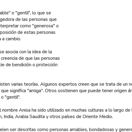
ble" o "gentil", lo que se
cogedora de las personas que
nterpretar como "generosa" o
sposición de estas personas
a a cambio.
se asocia con la idea de la
la creencia de que las personas
ie de bendición o protección
isten varias teorías. Algunos expertos creen que se trata de un 
", que significa "amiga". Otros sostienen que puede tener origen á
o "gentil".
l nombre Anisa ha sido utilizado en muchas culturas a lo largo de l
 India, Arabia Saudita y otros países de Oriente Medio.
elen ser descritas como personas amables, bondadosas y generos