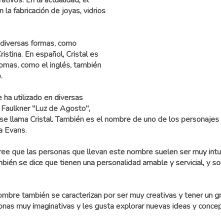
ativos. En la actualidad, el
 la fabricación de joyas, vidrios
 diversas formas, como
Cristina. En español, Cristal es
omas, como el inglés, también
.
e ha utilizado en diversas
 Faulkner "Luz de Agosto",
 llama Cristal. También es el nombre de uno de los personajes pr
da Evans.
cree que las personas que llevan este nombre suelen ser muy intu
bién se dice que tienen una personalidad amable y servicial, y s
bre también se caracterizan por ser muy creativas y tener un gra
rsonas muy imaginativas y les gusta explorar nuevas ideas y conce