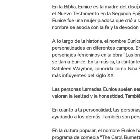
En la Biblia, Eunice es la madre del disc
el Nuevo Testamento en la Segunda Epís
Eunice fue una mujer piadosa que crió a su 
nombre se asocia con la fe y la devoción 
A lo largo de la historia, el nombre Eunic
personalidades en diferentes campos. En l
personajes femeninos en la obra "Las br
se llama Eunice. En la música, la cantan
Kathleen Waymon, conocida como Nina Si
más influyentes del siglo XX.
Las personas llamadas Eunice suelen ser
valoran la lealtad y la honestidad. Tambié
En cuanto a la personalidad, las persona
ayudando a los demás. También son perso
En la cultura popular, el nombre Eunice h
programa de comedia "The Carol Burnett