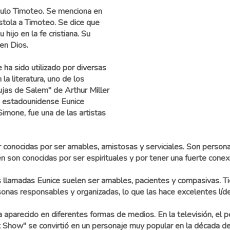
ípulo Timoteo. Se menciona en
tola a Timoteo. Se dice que
hijo en la fe cristiana. Su
en Dios.
e ha sido utilizado por diversas
a literatura, uno de los
ujas de Salem" de Arthur Miller
te estadounidense Eunice
mone, fue una de las artistas
 conocidas por ser amables, amistosas y serviciales. Son perso
n son conocidas por ser espirituales y por tener una fuerte conexi
s llamadas Eunice suelen ser amables, pacientes y compasivas. Ti
nas responsables y organizadas, lo que las hace excelentes líde
a aparecido en diferentes formas de medios. En la televisión, el 
 Show" se convirtió en un personaje muy popular en la década d