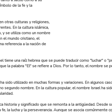
e tanto a Jacob como a su
mbolo de la fe y la
n otras culturas y religiones,
entes. En la cultura islámica,
b, y se utiliza como un nombre
 el mundo cristiano, el
a referencia a la nación de
el tiene una raíz hebrea que se puede traducir como "luchar" o "p
s que la palabra "El" se refiere a Dios. Por lo tanto, el nombre se
l ha sido utilizado en muchas formas y variaciones. En algunos caso
o segundo nombre. En la cultura popular, el nombre Israel ha sido
laridad.
ica historia y significado que se remonta a la antigüedad. Desde 
a fe, la lucha y la perseverancia. Aunque se asocia comúnmente con