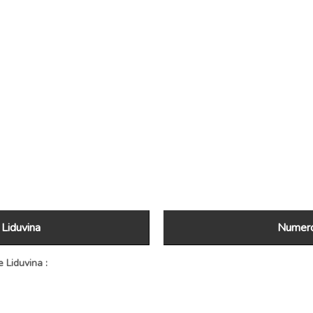
Liduvina
Numero
 Liduvina :