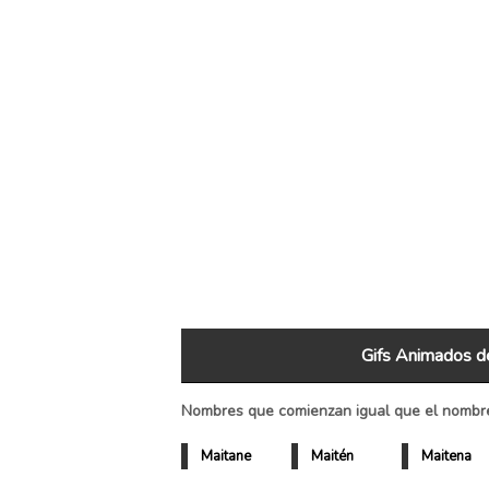
Gifs Animados d
Nombres que comienzan igual que el nombre
Maitane
Maitén
Maitena