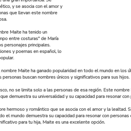
e una gran importancia. Se
tico, y se asocia con el amor y
sonas que llevan este nombre
osa.
nombre Maite ha tenido un
iempo entre costuras" de María
s personajes principales.
ciones y poemas en español, lo
opular.
 nombre Maite ha ganado popularidad en todo el mundo en los úl
personas buscan nombres únicos y significativos para sus hijos.
co, no se limita solo a las personas de esa región. Este nombre
lo que demuestra su universalidad y su capacidad para resonar co
e hermoso y romántico que se asocia con el amor y la lealtad. Su
odo el mundo demuestra su capacidad para resonar con personas d
ficativo para tu hija, Maite es una excelente opción.