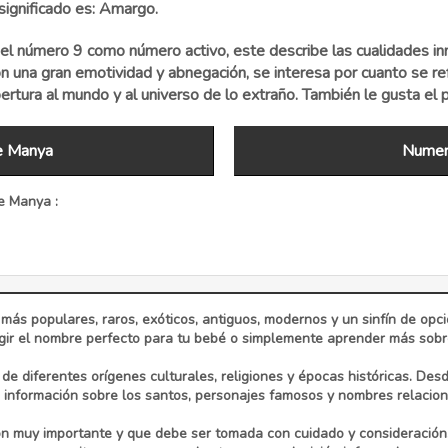
ignificado es: Amargo.
l número 9 como número activo, este describe las cualidades in
 una gran emotividad y abnegación, se interesa por cuanto se refi
ertura al mundo y al universo de lo extraño. También le gusta el p
e Manya
Numer
e Manya :
 más populares, raros, exóticos, antiguos, modernos y un sinfín de op
ir el nombre perfecto para tu bebé o simplemente aprender más sobre 
e diferentes orígenes culturales, religiones y épocas históricas. Des
información sobre los santos, personajes famosos y nombres relaciona
n muy importante y que debe ser tomada con cuidado y consideración