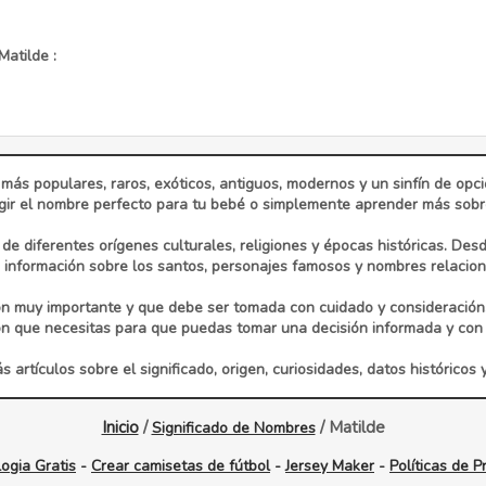
atilde :
 más populares, raros, exóticos, antiguos, modernos y un sinfín de op
ir el nombre perfecto para tu bebé o simplemente aprender más sobre 
e diferentes orígenes culturales, religiones y épocas históricas. Des
información sobre los santos, personajes famosos y nombres relaciona
n muy importante y que debe ser tomada con cuidado y consideración
ón que necesitas para que puedas tomar una decisión informada y con 
 artículos sobre el significado, origen, curiosidades, datos históricos 
Inicio
/
/ Matilde
Significado de Nombres
ogia Gratis
-
Crear camisetas de fútbol
-
Jersey Maker
-
Políticas de P