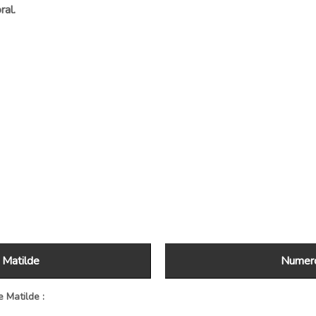
ral.
 Matilde
Numero
 Matilde :