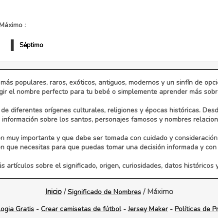
Máximo :
Séptimo
 más populares, raros, exóticos, antiguos, modernos y un sinfín de op
ir el nombre perfecto para tu bebé o simplemente aprender más sobre 
e diferentes orígenes culturales, religiones y épocas históricas. Des
información sobre los santos, personajes famosos y nombres relaciona
n muy importante y que debe ser tomada con cuidado y consideración
ón que necesitas para que puedas tomar una decisión informada y con 
 artículos sobre el significado, origen, curiosidades, datos históricos 
Inicio
/
/ Máximo
Significado de Nombres
ogia Gratis
-
Crear camisetas de fútbol
-
Jersey Maker
-
Políticas de P