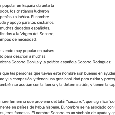
e popular en España durante la
oca, los cristianos lucharon
península ibérica. El nombre
uda y apoyo para los cristianos
 muchas ciudades españolas,
icados a la Virgen del Socorro,
iempos de necesidad.
e siendo muy popular en países
do para describir a muchas
icana Socorro Bonilla y la política española Socorro Rodríguez.
re que las personas que llevan este nombre son buenas en ayudar
d y la compasión, y tienen una gran habilidad para cuidar y prote
mbién se asocian con la fuerza y la determinación, y tienen la ca
re femenino que proviene del latín "succurro", que significa "so
ente en países de habla hispana. El nombre se ha asociado con l
as mujeres famosas. El nombre Socorro es un símbolo de ayuda y 