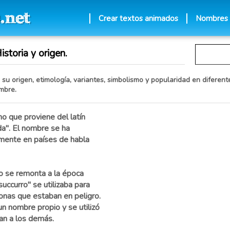
Crear textos animados
Nombres
storia y origen.
su origen, etimología, variantes, simbolismo y popularidad en diferente
mbre.
 que proviene del latín
uda". El nombre se ha
lmente en países de habla
o se remonta a la época
uccurro" se utilizaba para
sonas que estaban en peligro.
un nombre propio y se utilizó
an a los demás.