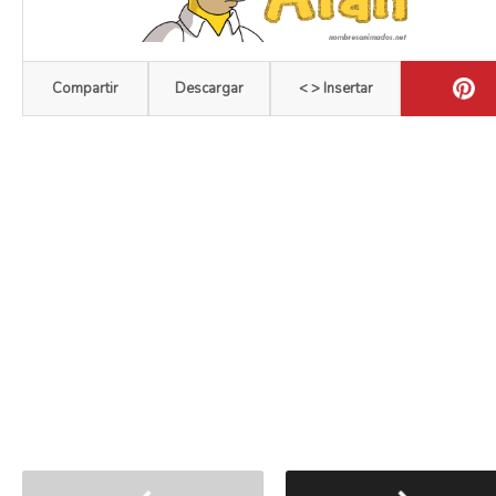
Compartir
Descargar
< > Insertar