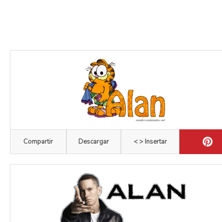
Compartir
Descargar
< > Insertar