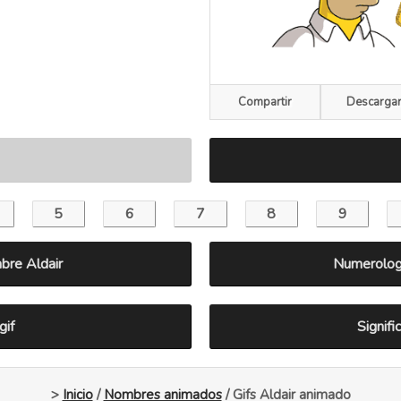
Compartir
Descarga
bre Aldair
Numerologi
gif
Signif
>
Inicio
/
Nombres animados
/ Gifs Aldair animado