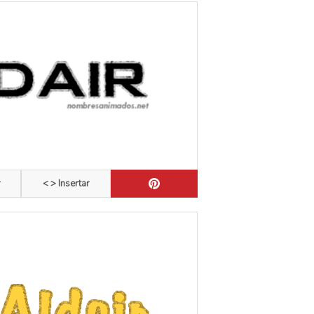
r
< > Insertar