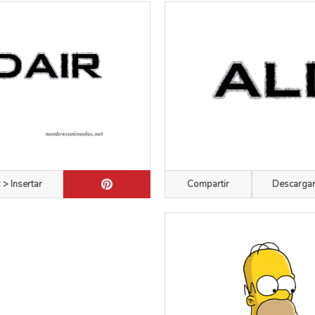
 > Insertar
Compartir
Descarga