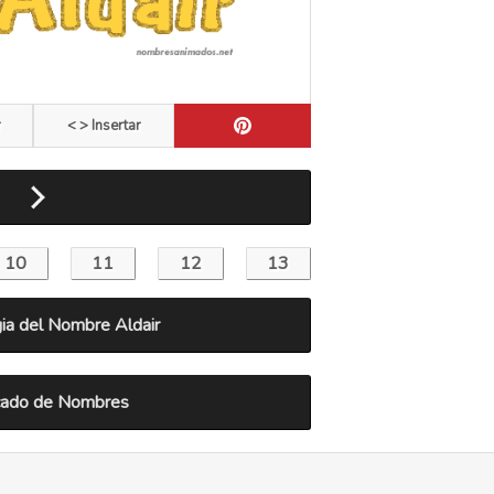
r
< > Insertar
a del Nombre Aldair
icado de Nombres