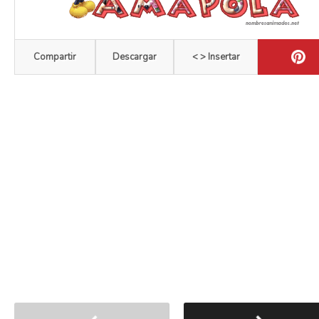
Compartir
Descargar
< > Insertar