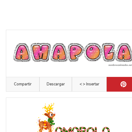
Compartir
Descargar
< > Insertar