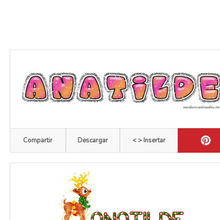
Compartir
Descargar
< > Insertar