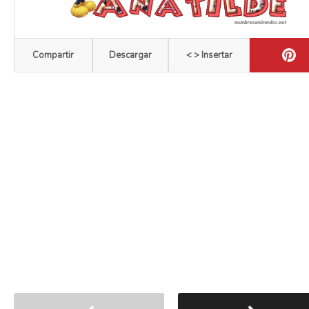
Compartir
Descargar
< > Insertar