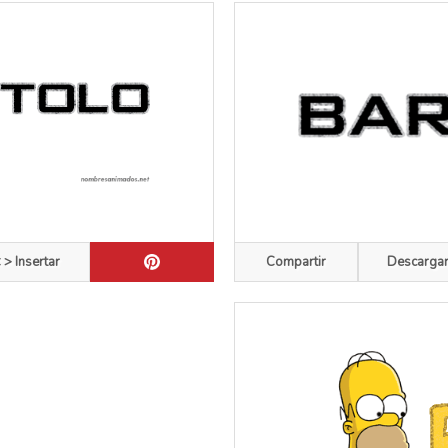
 > Insertar
Compartir
Descarga