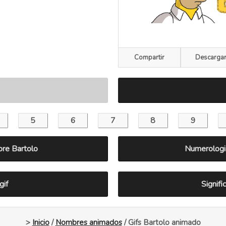
Compartir
Descarga
bre Bartolo
Numerologi
gif
Signif
>
Inicio
/
Nombres animados
/ Gifs Bartolo animado