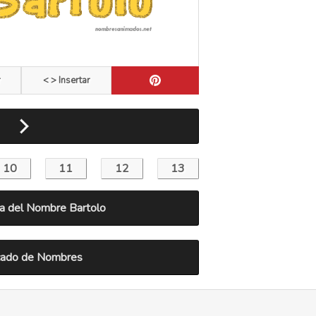
r
< > Insertar
a del Nombre Bartolo
icado de Nombres