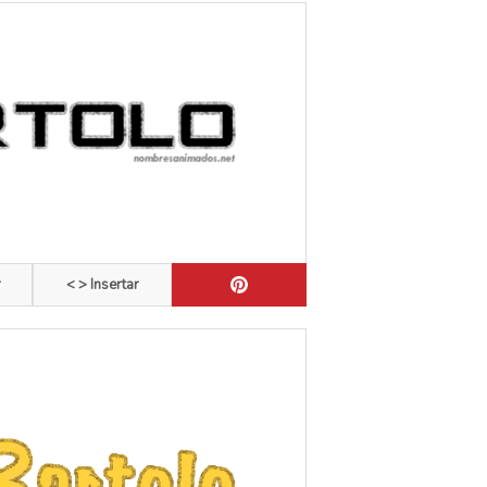
r
< > Insertar