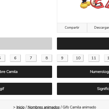
Compartir
Descarga
bre Camila
Numerologi
gif
Signif
>
Inicio
/
Nombres animados
/ Gifs Camila animado