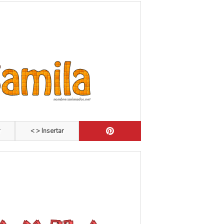
r
< > Insertar