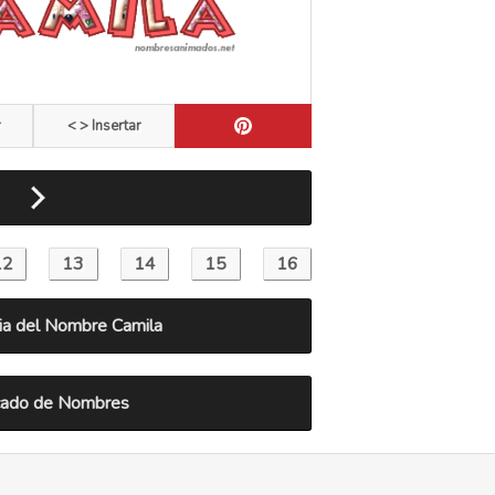
r
< > Insertar
a del Nombre Camila
icado de Nombres