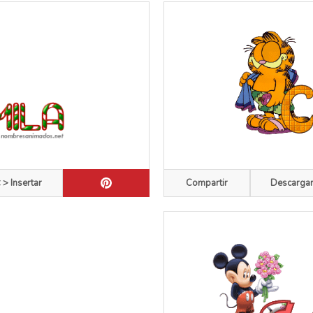
 > Insertar
Compartir
Descarga