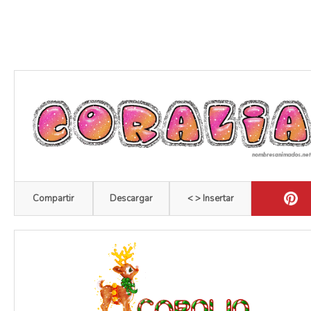
Compartir
Descargar
< > Insertar