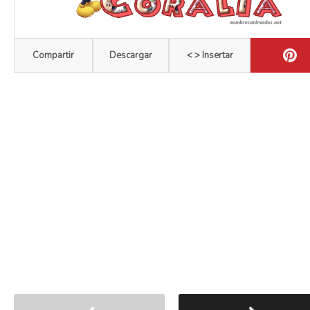
Compartir
Descargar
< > Insertar