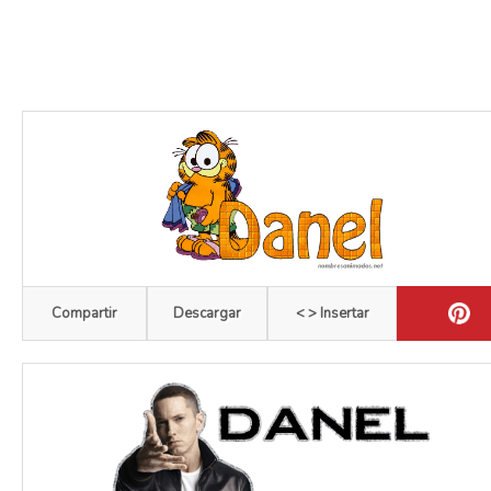
Compartir
Descargar
< > Insertar