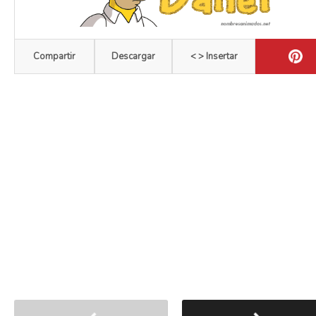
Compartir
Descargar
< > Insertar