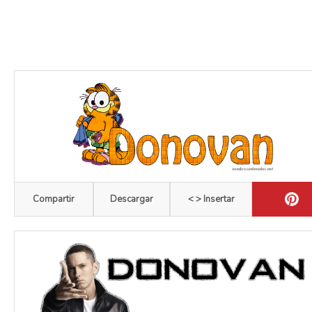
Compartir
Descargar
< > Insertar