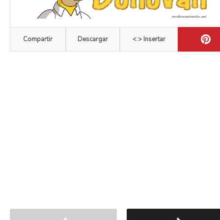
Compartir
Descargar
< > Insertar