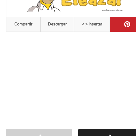
Compartir
Descargar
< > Insertar