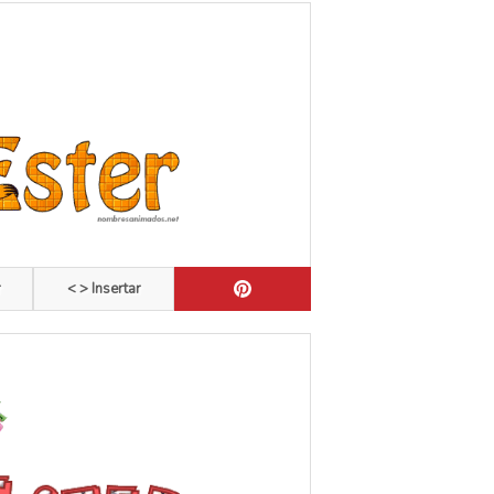
r
< > Insertar