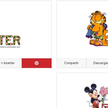
 > Insertar
Compartir
Descarga