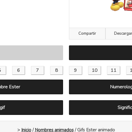
Compartir
Descarga
mbre Ester
Numerolog
gif
Signif
>
Inicio
/
Nombres animados
/ Gifs Ester animado