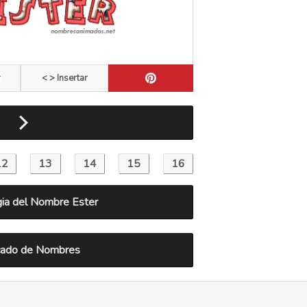
r
< > Insertar
ia del Nombre Ester
icado de Nombres