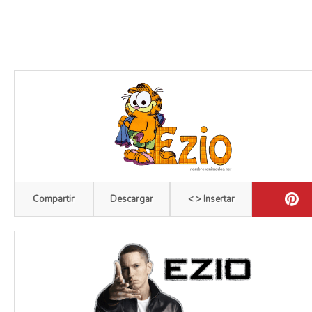
Compartir
Descargar
< > Insertar