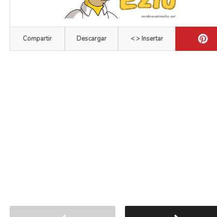
Compartir
Descargar
< > Insertar