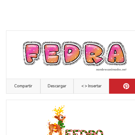
Compartir
Descargar
< > Insertar