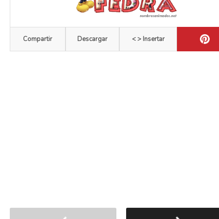
Compartir
Descargar
< > Insertar