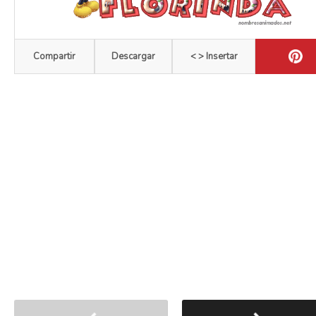
Compartir
Descargar
< > Insertar