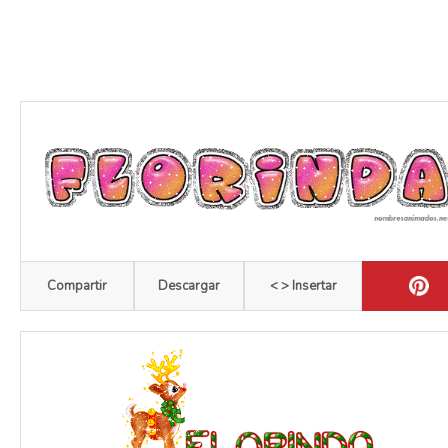
Compartir
Descargar
< > Insertar