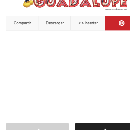
Compartir
Descargar
< > Insertar