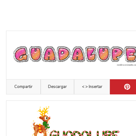
Compartir
Descargar
< > Insertar