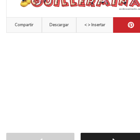
Compartir
Descargar
< > Insertar