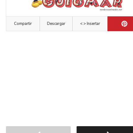
Compartir
Descargar
< > Insertar