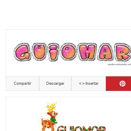
Compartir
Descargar
< > Insertar