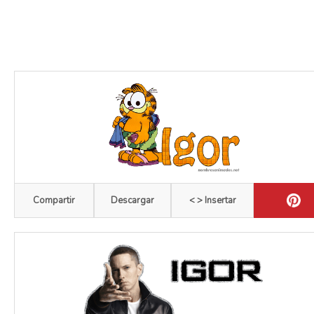
Compartir
Descargar
< > Insertar