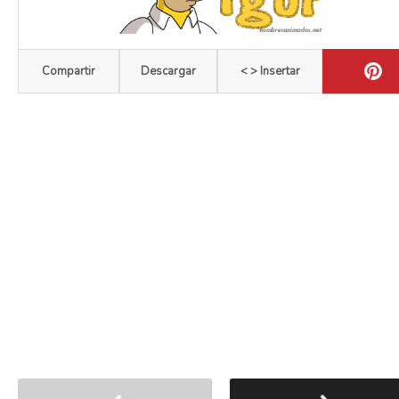
Compartir
Descargar
< > Insertar