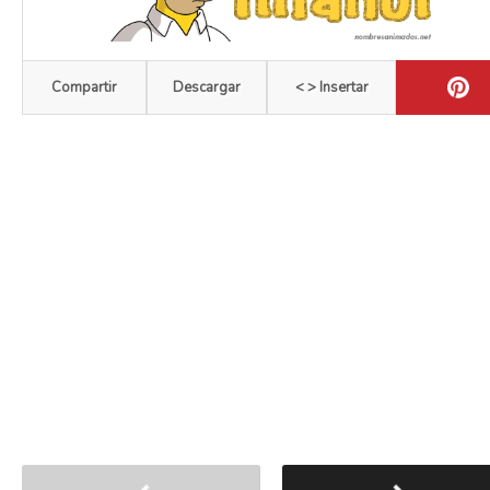
Compartir
Descargar
< > Insertar