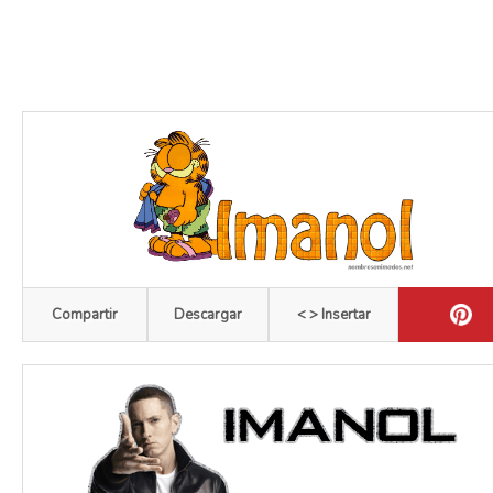
Compartir
Descargar
< > Insertar