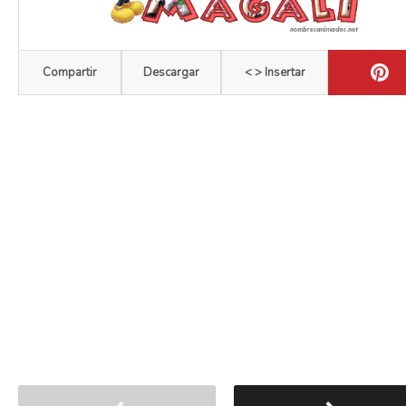
Compartir
Descargar
< > Insertar