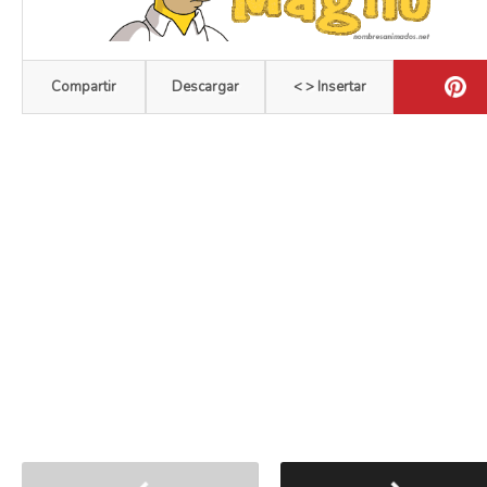
Compartir
Descargar
< > Insertar