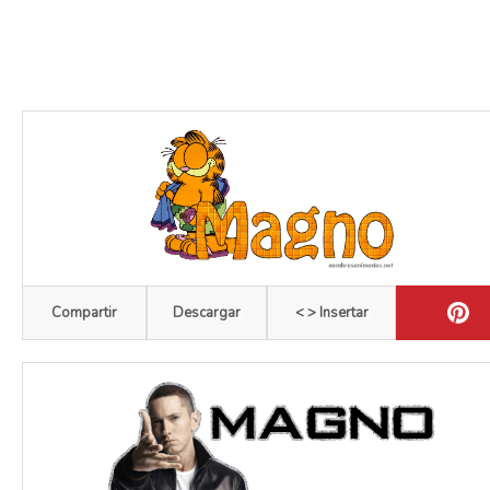
Compartir
Descargar
< > Insertar