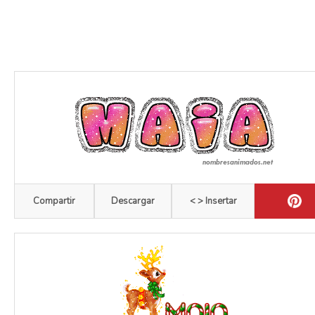
Compartir
Descargar
< > Insertar