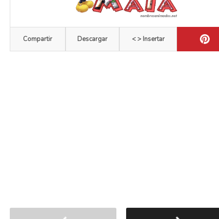
Compartir
Descargar
< > Insertar