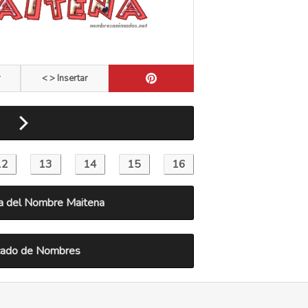
r
< > Insertar
a del Nombre Maitena
icado de Nombres