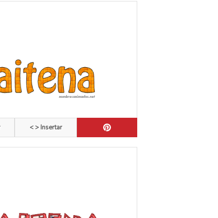
r
< > Insertar