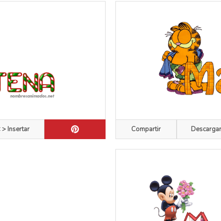
 > Insertar
Compartir
Descarga