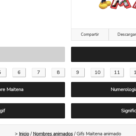
Compartir
Descarga
bre Maitena
Numerologi
gif
Signif
>
Inicio
/
Nombres animados
/ Gifs Maitena animado