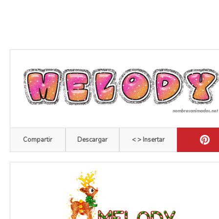
Compartir
Descargar
< > Insertar