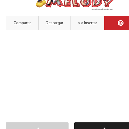
Compartir
Descargar
< > Insertar