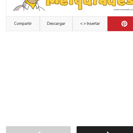
Compartir
Descargar
< > Insertar