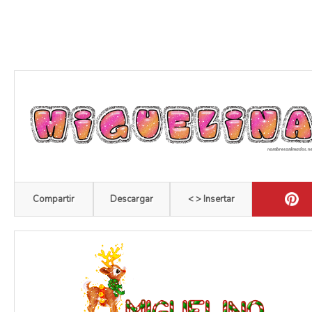
Compartir
Descargar
< > Insertar