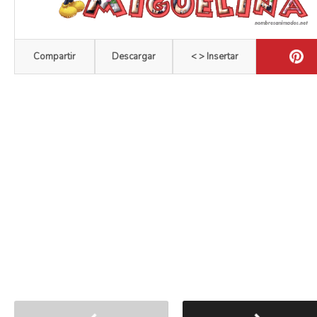
Compartir
Descargar
< > Insertar