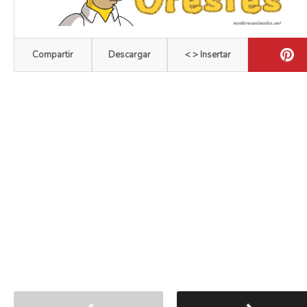
Compartir
Descargar
< > Insertar