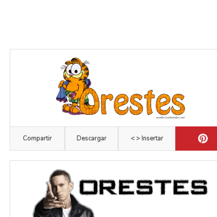
Compartir
Descargar
< > Insertar