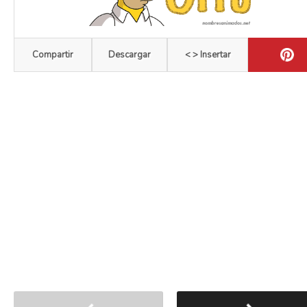
Compartir
Descargar
< > Insertar