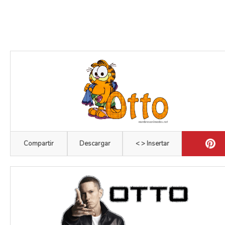
Compartir
Descargar
< > Insertar