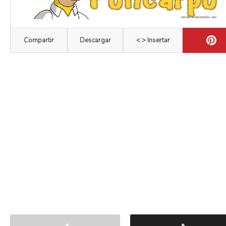
Compartir
Descargar
< > Insertar