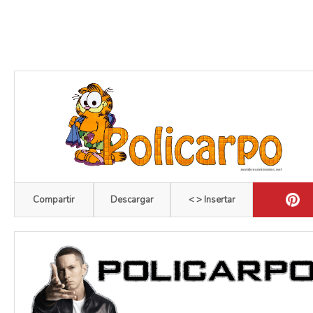
Compartir
Descargar
< > Insertar