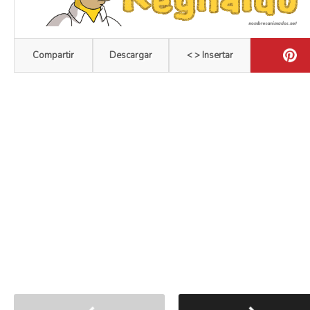
Compartir
Descargar
< > Insertar