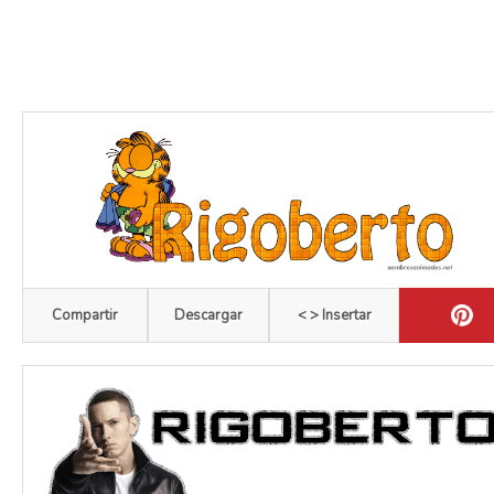
Compartir
Descargar
< > Insertar