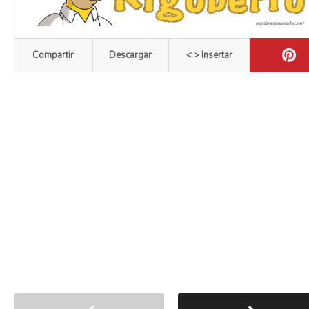
Compartir
Descargar
< > Insertar