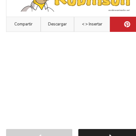
Compartir
Descargar
< > Insertar