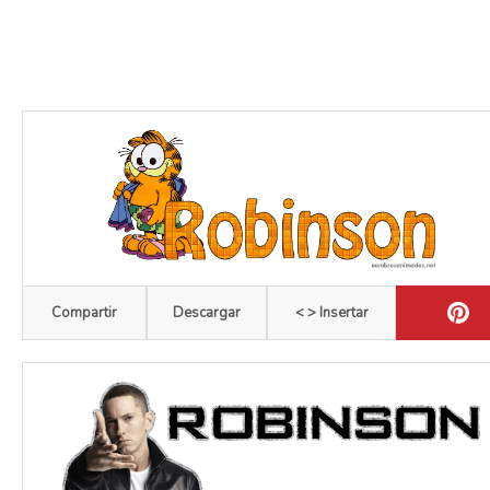
Compartir
Descargar
< > Insertar