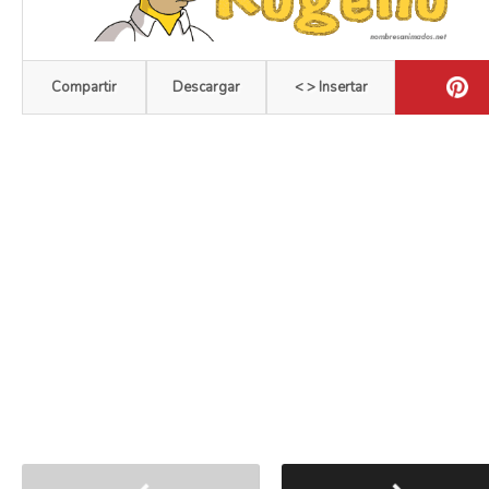
Compartir
Descargar
< > Insertar