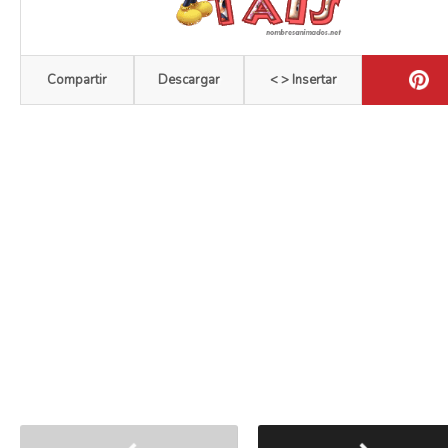
Compartir
Descargar
< > Insertar