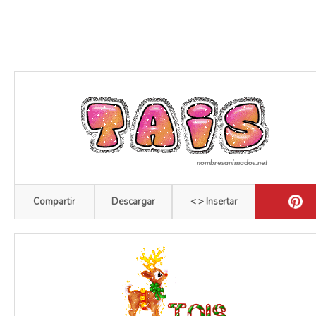
Compartir
Descargar
< > Insertar