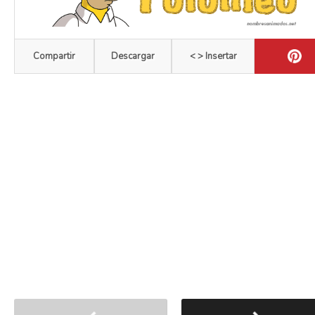
Compartir
Descargar
< > Insertar