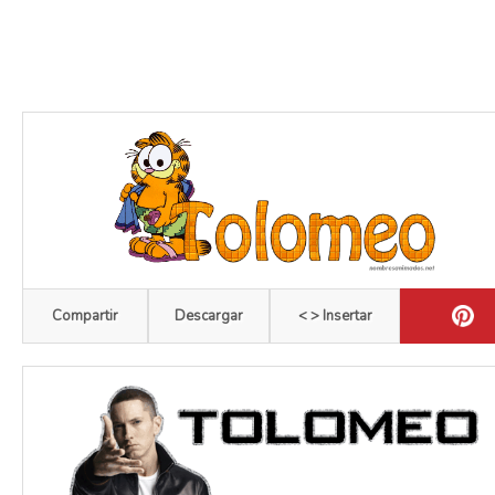
Compartir
Descargar
< > Insertar