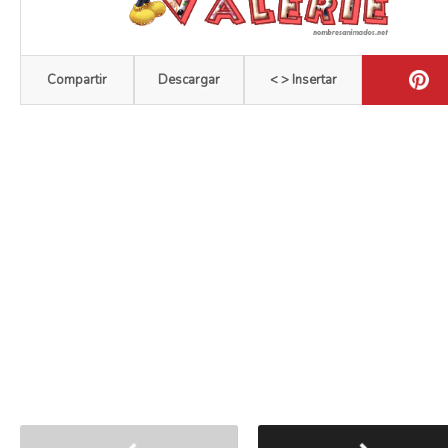
Compartir
Descargar
< > Insertar