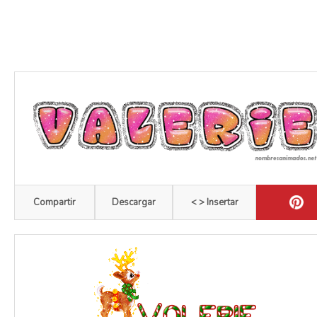
Compartir
Descargar
< > Insertar