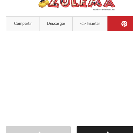
Compartir
Descargar
< > Insertar