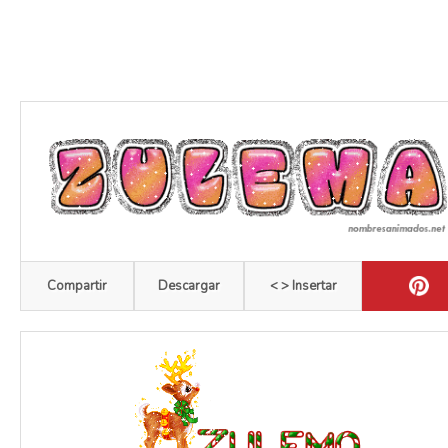
Compartir
Descargar
< > Insertar