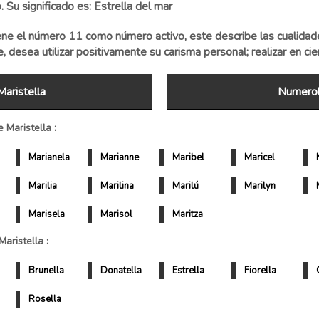
 Su significado es: Estrella del mar
ne el número 11 como número activo, este describe las cualidad
te, desea utilizar positivamente su carisma personal; realizar en ci
aristella
Numerol
Maristella :
Marianela
Marianne
Maribel
Maricel
Marilia
Marilina
Marilú
Marilyn
Marisela
Marisol
Maritza
aristella :
Brunella
Donatella
Estrella
Fiorella
Rosella