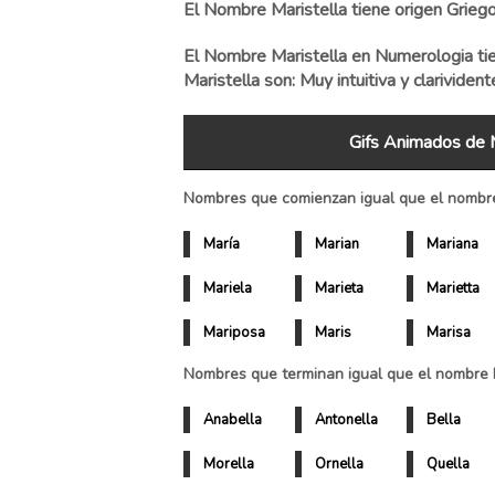
El Nombre Maristella tiene origen Griego.
El Nombre Maristella en Numerologia tie
Maristella son: Muy intuitiva y clarividen
Gifs Animados de M
Nombres que comienzan igual que el nombre 
María
Marian
Mariana
Mariela
Marieta
Marietta
Mariposa
Maris
Marisa
Nombres que terminan igual que el nombre M
Anabella
Antonella
Bella
Morella
Ornella
Quella