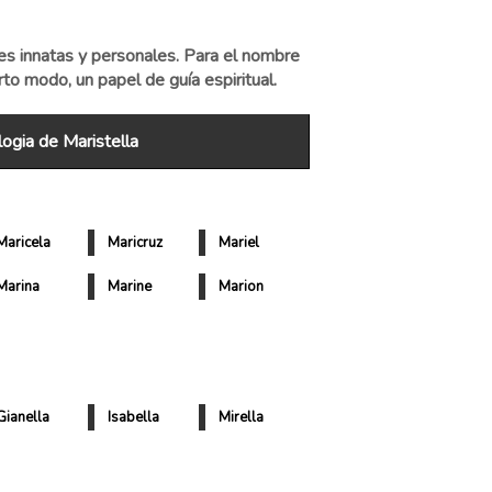
es innatas y personales. Para el nombre
erto modo, un papel de guía espiritual.
ogia de Maristella
Maricela
Maricruz
Mariel
Marina
Marine
Marion
Gianella
Isabella
Mirella